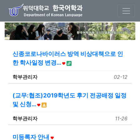
본문 바로가기
신종코로나바이러스 방역 비상대책으로 인
한 학사일정 변경…
학부관리자
02-12
(교무:협조)2019학년도 후기 전공배정 일정
및 신청…
학부관리자
11-26
미등록자 안내