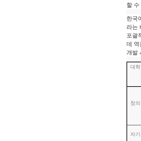
할 수
한국어
라는 
포괄적
데 역
개발 
대학
창의
자기