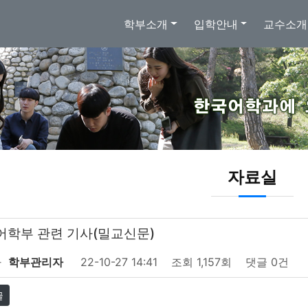
학부소개
입학안내
교수소개
자료실
어학부 관련 기사(밀교신문)
자
학부관리자
22-10-27 14:41
조회
1,157회
댓글
0건
글