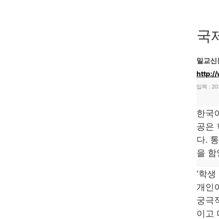
국
밀교신
http:
입력 :
20
한국어
공은 
다. 
을 함
‘학생
개인이
궁극적
이고 