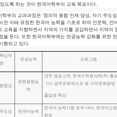
 있도록 하는 것이 한국어학부의 교육 목표이다.
학부의 교과과정은 ‘창의적 융합 인재 양성, 자기 주도성
비전 아래 유창한 한국어 능력을 기초로 하여 인문학, 언
 교육을 지향하면서 지역의 가치를 공감하면서 지역의 
점을 둔다. 또한 한국어학부에는 전공능력 강화를 위한
시행되고 있다.
핵심역
전공능력
프로그램
량
경주 명승고적
한국수력원자력
주
홍
,
(
)
문화융합능
경주문화엑스포 등 지역문화탐방
CO,
융합성
력
졸업생 특강
한국어 능력시험 토픽 대비
한국어교원
,
주도성
한국어능력
취득