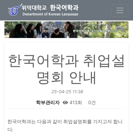
본문 바로가기
한국어학과 취업설
명회 안내
25-04-25 11:38
학부관리자
413회
0건
본문
한국어학과는 다음과 같이 취업설명회
를 가지고자 합니
다
.